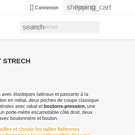
shopping_cart

Panier
(0)
Connexion
search
T STRECH
avec élastiques latéraux et passants à la
bouton en métal, deux poches de coupe classique
térales avec rabat et
boutons-pression,
une
un porte-mètre escamotable côté droit, deux
avec boutonnière et bouton.
lles et choisir les tailles Italiennes