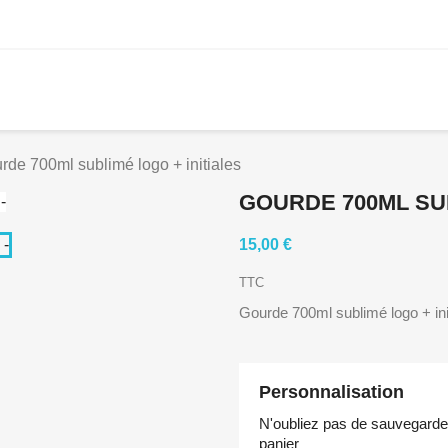
rde 700ml sublimé logo + initiales
GOURDE 700ML SUB
15,00 €
TTC
Gourde 700ml sublimé logo + ini
Personnalisation
N'oubliez pas de sauvegarder 
panier