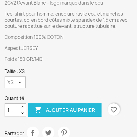
2CV2 Devant Blanc - logo marque dans le cou
Tee-shirt pour homme, encolure ras le cou et manches
courtes, col en bord côtes mixte spandex de 1,5 cm avec
couture rabattue sur le devant, structure tubulaire.
Composition 100% COTON
Aspect JERSEY
Poids 150 GR/MQ
Taille : XS
Quantité

favorite_border
AJOUTER AU PANIER
Partager