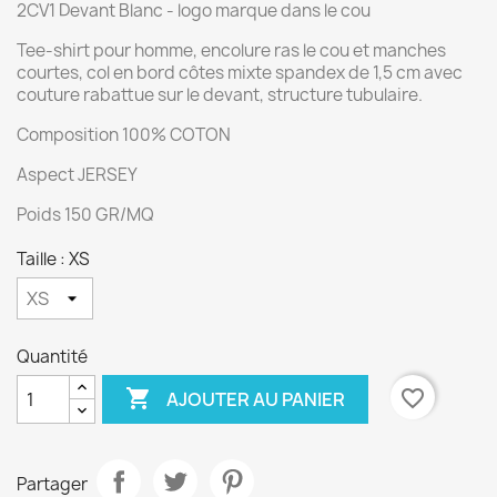
2CV1 Devant Blanc - logo marque dans le cou
Tee-shirt pour homme, encolure ras le cou et manches
courtes, col en bord côtes mixte spandex de 1,5 cm avec
couture rabattue sur le devant, structure tubulaire.
Composition 100% COTON
Aspect JERSEY
Poids 150 GR/MQ
Taille : XS
Quantité

favorite_border
AJOUTER AU PANIER
Partager