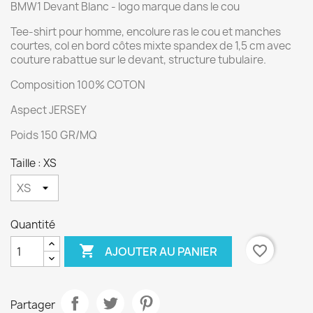
BMW1 Devant Blanc - logo marque dans le cou
Tee-shirt pour homme, encolure ras le cou et manches
courtes, col en bord côtes mixte spandex de 1,5 cm avec
couture rabattue sur le devant, structure tubulaire.
Composition 100% COTON
Aspect JERSEY
Poids 150 GR/MQ
Taille : XS
Quantité

favorite_border
AJOUTER AU PANIER
Partager