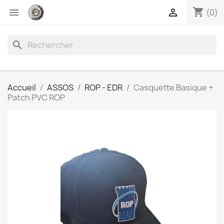
shopping_cart


(0)
search
Accueil
ASSOS
ROP - EDR
Casquette Basique +
Patch PVC ROP