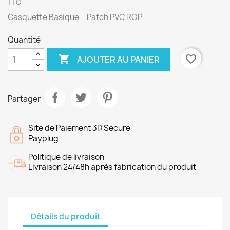
TTC
Casquette Basique + Patch PVC ROP
Quantité

favorite_border
AJOUTER AU PANIER
Partager
Site de Paiement 3D Secure
Payplug
Politique de livraison
Livraison 24/48h après fabrication du produit
Détails du produit