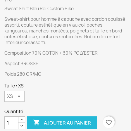
TTC
Sweat Shirt Bleu Roi Custom Bike
Sweat-shirt pour homme à capuche avec cordon coulissé
assorti, couture esthétique en V au col, poches
kangourou, manches montées, poignets et taille en bord
côtes élastique, coutures renforcées. Ruban de renfort
intérieur col assorti.
Composition 70% COTON + 30% POLYESTER
Aspect BROSSE
Poids 280 GR/MQ
Taille : XS
Quantité

favorite_border
AJOUTER AU PANIER