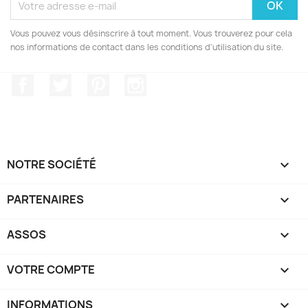
Vous pouvez vous désinscrire à tout moment. Vous trouverez pour cela
nos informations de contact dans les conditions d'utilisation du site.
Facebook
Twitter
Pinterest
Instagram
NOTRE SOCIÉTÉ

PARTENAIRES

ASSOS

VOTRE COMPTE

INFORMATIONS
keyboard_arrow_down