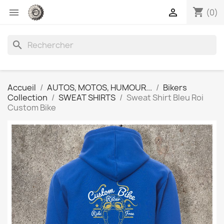
shopping_cart


(0)
search
Accueil
AUTOS, MOTOS, HUMOUR...
Bikers
Collection
SWEAT SHIRTS
Sweat Shirt Bleu Roi
Custom Bike