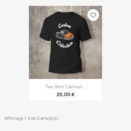
favorite_border
Tee-Shirt Cartoon...
20,00 €
Affichage 1-2 de 2 article(s)