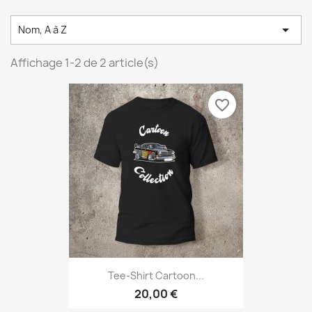

Nom, A à Z
Affichage 1-2 de 2 article(s)
favorite_border
Tee-Shirt Cartoon...
20,00 €