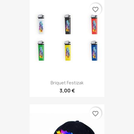
favorite_border
Briquet Festizak
3,00 €
favorite_border