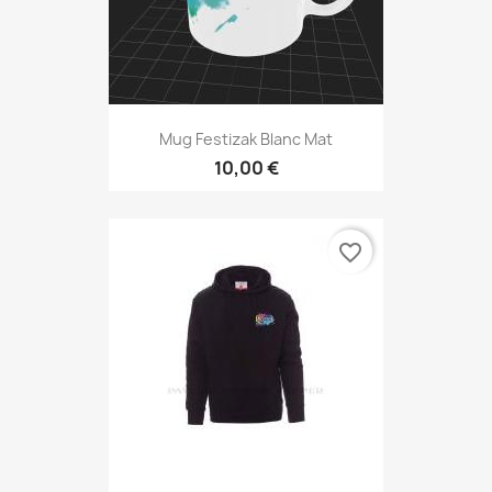
Mug Festizak Blanc Mat
10,00 €
favorite_border