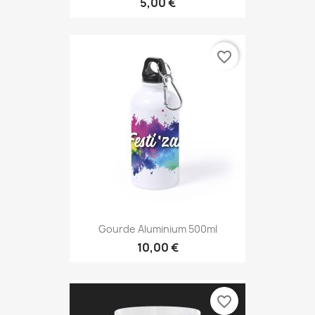
5,00 €
favorite_border
Gourde Aluminium 500ml
10,00 €
favorite_border