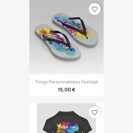
favorite_border
Tongs Personnalisées Festizak
15,00 €
favorite_border