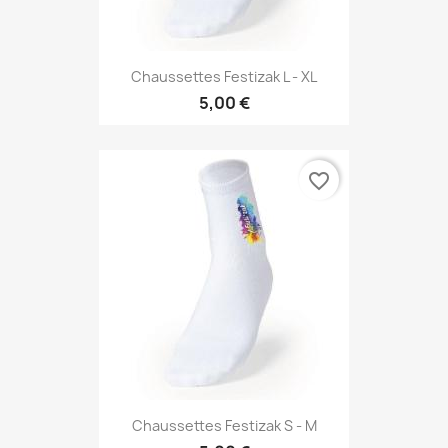
Chaussettes Festizak L - XL
5,00 €
favorite_border
Chaussettes Festizak S - M