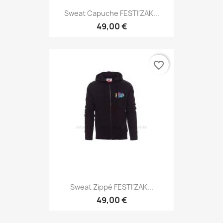
Sweat Capuche FESTI'ZAK...
49,00 €
favorite_border
Sweat Zippé FESTI'ZAK...
49,00 €