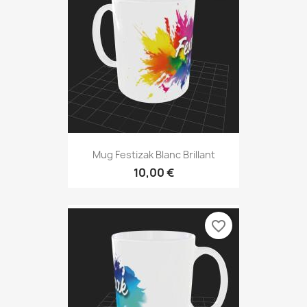
Mug Festizak Blanc Brillant
10,00 €
favorite_border