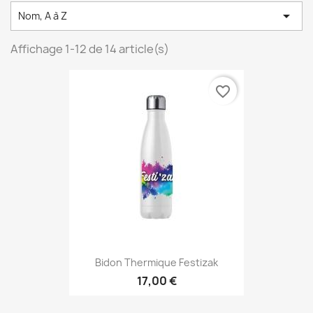

Nom, A à Z
Affichage 1-12 de 14 article(s)
favorite_border
Bidon Thermique Festizak
17,00 €