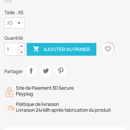
TTC
Taille : XS
Quantité

favorite_border
AJOUTER AU PANIER
Partager
Site de Paiement 3D Secure
Payplug
Politique de livraison
Livraison 24/48h après fabrication du produit