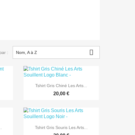

par :
Nom, A à Z

Aperçu rapide
Tshirt Gris Chiné Les Arts...
20,00 €

Aperçu rapide
..
Tshirt Gris Souris Les Arts...