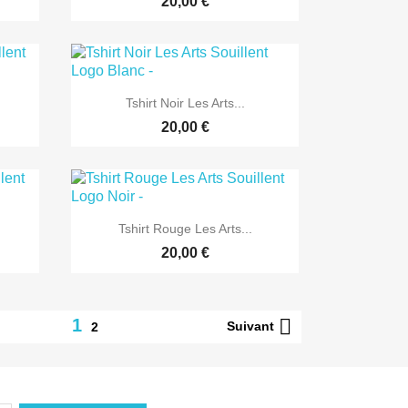
20,00 €

Aperçu rapide
Tshirt Noir Les Arts...
20,00 €

Aperçu rapide
Tshirt Rouge Les Arts...
20,00 €

1
Suivant
2