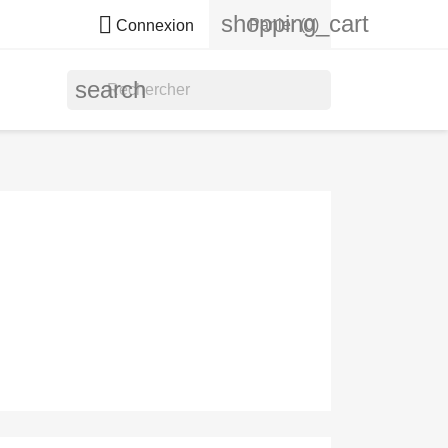
shopping_cart

Panier
(0)
Connexion
search