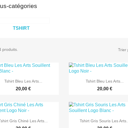
us-catégories
TSHIRT
4 produits.
Trier 


Aperçu rapide
Aperçu rapide
Tshirt Bleu Les Arts...
Tshirt Bleu Les Arts...
20,00 €
20,00 €


Aperçu rapide
Aperçu rapide
Tshirt Gris Chiné Les Arts...
Tshirt Gris Souris Les Arts.